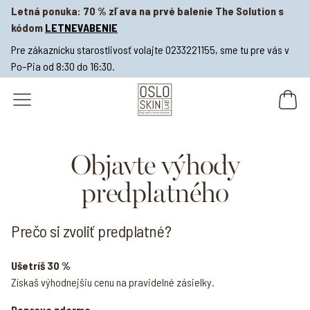
Letná ponuka: 70 % zľava na prvé balenie The Solution s
kódom
LETNEVABENIE
Pre zákaznícku starostlivosť volajte 0233221155, sme tu pre vás v
Po–Pia od 8:30 do 16:30.
open navigation menu
Objavte výhody
predplatného
Prečo si zvoliť predplatné?
Ušetríš 30 %
Získaš výhodnejšiu cenu na pravidelné zásielky.
Doprava zdarma