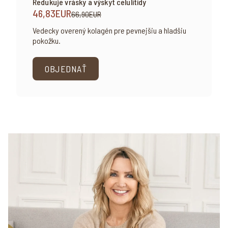
Redukuje vrásky a výskyt celulitídy
46,83EUR
66,90EUR
Vedecky overený kolagén pre pevnejšiu a hladšiu
pokožku.
OBJEDNAŤ