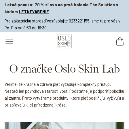
Letná ponuka: 70 % zľava na prvé balenie The Solution s
kódom
LETNEVABENIE
Pre zákaznícku starostlivosť volajte 0233221155, sme tu pre vás v
Po–Pia od 8:30 do 16:30.
open navigation menu
O značke Oslo Skin Lab
Veríme, že krásna a zdravá pleť vyžaduje komplexný prístup.
Nestačí len povrchová starostlivosť. Podstatné je podporiť pokožku
aj znútra. Preto vytvárame produkty, ktoré pleť posilňujú, vyživujú a
prispievajú k jej prirodzenej kráse.