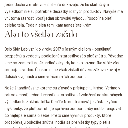
jednoduché a efektívne zloženie dokazuje, že ku skutočným
výsledkom nie sú potrebné desiatky rôznych produktov. Navyše má
vnútorná starostlivosť jednu obrovskú výhodu. Pôsobí na pleť
celého tela. Teda nielen tam, kam nanesiete krém.
Ako to všetko začalo
Oslo Skin Lab vzniklo v roku 2017 s jasným cieľom – ponúknuť
bezpečnú a vedecky podloženú starostlivosť o pleť znútra. Pôvodne
sme sa zamerali na škandinávsky trh, kde sa kozmetika stále viac
prepája s vedou. Čoskoro sme však získali dôveru zákazníkov aj v
ďalších krajinách a sme vďační za ich podporu.
Naše škandinávske korene sú zjavné v prístupe ku kráse. Veríme v
prirodzenosť, jednoduchosť a starostlivosť založenú na skutočných
výsledkoch. Zakladateľka Cecilie Nordstrømová je zástankyňou
myšlienky, že pleť potrebuje správnu podporu, aby mohla fungovať
čo najlepšie sama o sebe. Preto sme vyvinuli produkty, ktoré
prospievajú pokožke znútra, hodia sa pre všetky typy pleti a