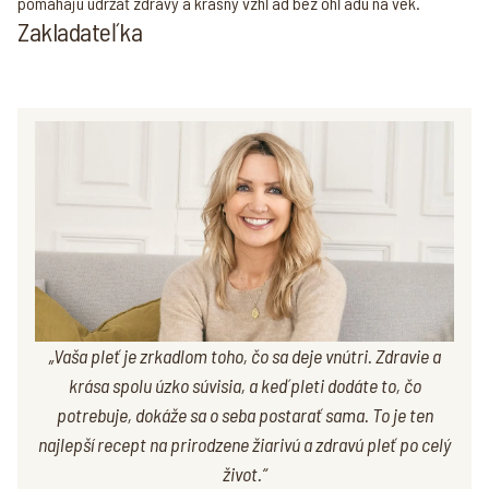
pomáhajú udržať zdravý a krásny vzhľad bez ohľadu na vek.
Zakladateľka
„Vaša pleť je zrkadlom toho, čo sa deje vnútri. Zdravie a
krása spolu úzko súvisia, a keď pleti dodáte to, čo
potrebuje, dokáže sa o seba postarať sama. To je ten
najlepší recept na prirodzene žiarivú a zdravú pleť po celý
život.“