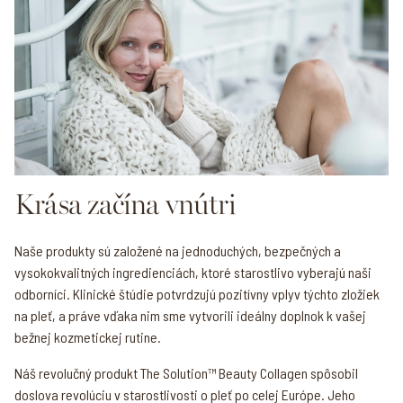
Krása začína vnútri
Naše produkty sú založené na jednoduchých, bezpečných a
vysokokvalitných ingredienciách, ktoré starostlivo vyberajú naši
odborníci. Klinické štúdie potvrdzujú pozitívny vplyv týchto zložiek
na pleť, a práve vďaka nim sme vytvorili ideálny doplnok k vašej
bežnej kozmetickej rutine.
Náš revolučný produkt The Solution™ Beauty Collagen spôsobil
doslova revolúciu v starostlivosti o pleť po celej Európe. Jeho