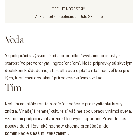
CECILIE NORDSTØM
Zakladateľka spoločnosti Oslo Skin Lab
Veda
V spolupráci s výskumníkmi a odborníkmi vyvíjame produkty s
starostlivo preverenými ingredienciami. Naše prípravky sú skvelým
doplnkom každodennej starostlivosti o pleť a ideálnou voľbou pre
tých, ktorí chcú dosiahnuť prirodzene krásny vzhľad.
Tím
Náš tím neustále rastie a zdieľa nadšenie pre myšlienku krásy
znútra. V našej firemnej kultúre si vážime spoluprácu v rámci sveta,
vzájomnú podporu a otvorenosť k novým nápadom. Práve to nás
posúva ďalej. Rovnaké hodnoty chceme prenášať aj do
komunikácie s našimi zákazníkmi.