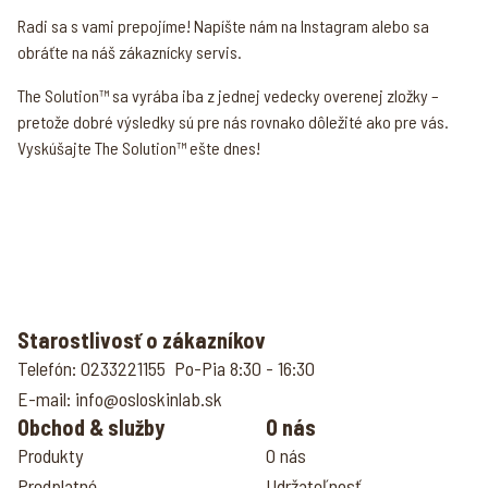
Radi sa s vami prepojíme! Napíšte nám na Instagram alebo sa
obráťte na náš zákaznícky servis.
The Solution™ sa vyrába iba z jednej vedecky overenej zložky –
pretože dobré výsledky sú pre nás rovnako dôležité ako pre vás.
Vyskúšajte The Solution™ ešte dnes!
Starostlivosť o zákazníkov
Telefón: 0233221155 Po-Pia 8:30 - 16:30
E-mail: info@osloskinlab.sk
Obchod & služby
O nás
Produkty
O nás
Predplatné
Udržateľnosť