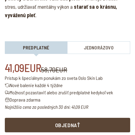
stres, udržiavať mentálny výkon a
starať sa o krásnu,
vyváženú pleť
.
PREDPLATNÉ
JEDNORÁZOVO
41,09EUR
58,70EUR
Prístup k špeciálnym ponukám zo sveta Oslo Skin Lab
Nové balenie každé 4 týždne
Možnosť pozastaviť alebo zrušiť predplatné kedykoľvek
Doprava zdarma
Najnižšia cena za posledných 30 dní: 41,09 EUR
OBJEDNAŤ